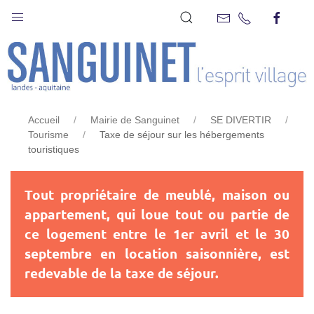
TAXE DE SÉJOUR SUR LES
HÉBERGEMENTS TOURISTIQUES
Accueil
Mairie de Sanguinet
SE DIVERTIR
Tourisme
Taxe de séjour sur les hébergements
touristiques
Tout propriétaire de meublé, maison ou
appartement, qui loue tout ou partie de
ce logement entre le 1er avril et le 30
septembre en location saisonnière, est
redevable de la taxe de séjour.