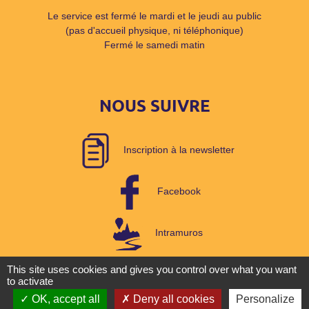
Le service est fermé le mardi et le jeudi au public
(pas d'accueil physique, ni téléphonique)
Fermé le samedi matin
NOUS SUIVRE
Inscription à la newsletter
Facebook
Intramuros
This site uses cookies and gives you control over what you want
to activate
Plan du site
|
Mentions légales
|
Accessibilité : non conforme
|
Gestion
OK, accept all
Deny all cookies
Personalize