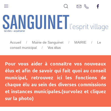
VOS ÉLUS
Accueil
Mairie de Sanguinet
MAIRIE
Le
conseil municipal
Vos élus
Pour vous aider à connaître vos nouveaux
élus et afin de savoir qui fait quoi au conseil
municipal, retrouvez ici les fonctions de
chaque élu au sein des diverses commissions
et instances municipales.(survolez et cliquez
sur la photo)