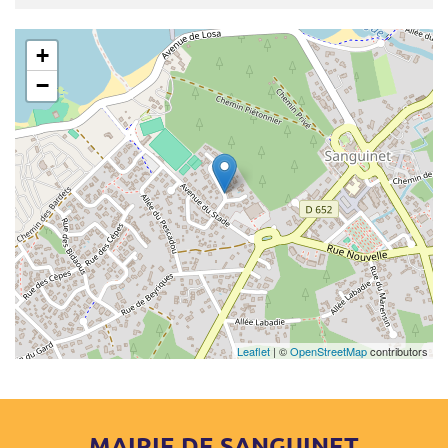
+
−
Leaflet
| ©
OpenStreetMap
contributors
MAIRIE DE SANGUINET