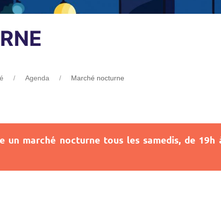
RNE
té
Agenda
Marché nocturne
e un marché nocturne tous les samedis, de 19h à 