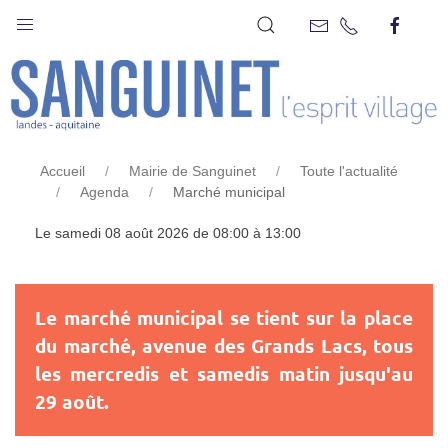
MARCHÉ MUNICIPAL
Accueil
Mairie de Sanguinet
Toute l'actualité
Agenda
Marché municipal
Le samedi 08 août 2026 de 08:00 à 13:00
Le marché municipal se tient sur la place
du marché, avenue des Grands Lacs, tous
les mercredis et samedis matin jusqu'au
29 août.