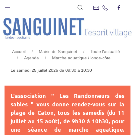
MARCHE AQUATIQUE / LONGE-
CÔTE
Accueil
Mairie de Sanguinet
Toute l'actualité
Agenda
Marche aquatique / longe-côte
Le samedi 25 juillet 2026 de 09:30 à 10:30
L'association " Les Randonneurs des
sables " vous donne rendez-vous sur la
plage de Caton, tous les samedis (du 11
juillet au 15 août), de 9h30 à 10h30, pour
une séance de marche aquatique.