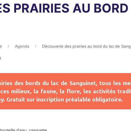
 PRAIRIES AU BORD
té
Agenda
Découverte des prairies au bord du lac de Sang
0
ries des bords du lac de Sanguinet, tous les me
ces milieux, la faune, la flore, les activités trad
y. Gratuit sur inscription préalable obligatoire.
outeille d'eau, casquette....