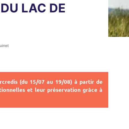
 DU LAC DE
uinet
rcredis (du 15/07 au 19/08) à partir de
itionnelles et leur préservation grâce à