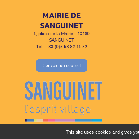
MAIRIE DE
SANGUINET
1, place de la Mairie - 40460
SANGUINET
Tél : +33 (0)5 58 82 11 82
J'envoie un courriel
This site uses cookies and gives you
Plan du site
|
Menti