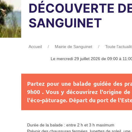
DÉCOUVERTE DES
SANGUINET
Accueil
Mairie de Sanguinet
Toute l'actuali
Le mercredi 29 juillet 2026 de 09:00 à 11:0
Partez pour une balade guidée des prai
9h00 . Vous y découvrirez l'origine de 
l'éco-pâturage. Départ du port de l'Este
Durée de la balade : entre 2 h et 3 h maximum
Prévoir des chaussures fermées, lunettes de soleil, une b